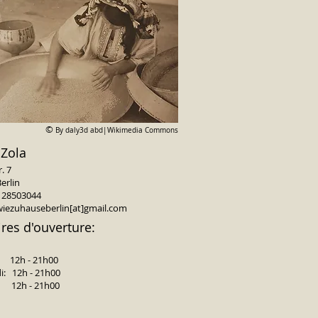
©
By daly3d abd|Wikimedia Commons
 Zola
. 7
erlin
0 28503044
wiezuhauseberlin[at]gmail.com
res d'ouverture:
 12h - 21h00
i: 12h - 21h00
: 12h - 21h00