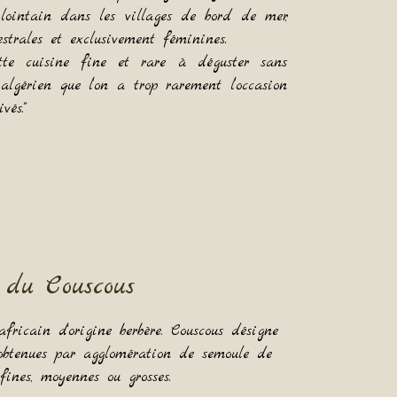
lointain dans les villages de bord de mer,
strales et exclusivement féminines.
tte cuisine fine et rare à déguster sans
algérien que l’on a trop rarement l’occasion
vés."
e du Couscous
fricain d'origine berbère. Couscous désigne
 obtenues par agglomération de semoule de
 fines, moyennes ou grosses.