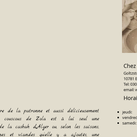
Chez
Goltzstr
10781 B
Tel: 03
email: 
Horai
rire de la patronne et aussi délicieusement
jeudi:
vendred
le couscous de Zola est à lui seul une
samedi
e la casbah d’Alger ou, selon les saisons,
umes et viandes qu’elle y a ajoutés, une