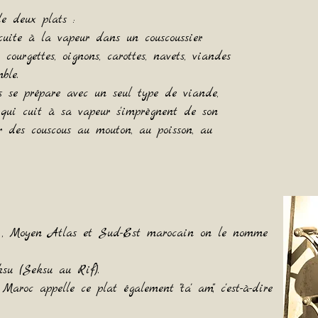
de deux plats :
uite à la vapeur dans un couscoussier.
courgettes, oignons, carottes, navets, viandes
ble.
us se prépare avec un seul type de viande,
 qui cuit à sa vapeur s'imprègnent de son
r des couscous au mouton, au poisson, au
r , Moyen Atlas et Sud-Est marocain on le nomme
su (Seksu au Rif).
 Maroc appelle ce plat également "ta' am
", c'est-à-dire