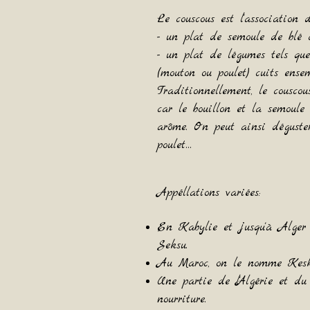
Le couscous est l'association 
- un plat de semoule de blé c
- un plat de légumes tels que 
(mouton ou poulet) cuits ensem
Traditionnellement, le cousco
car le bouillon et la semoule
arôme. On peut ainsi déguste
poulet…
Appéllations variées:
En Kabylie et jusqu'à Alge
Seksu.
Au Maroc, on le nomme Kesk
Une partie de l'Algérie et du
nourriture.