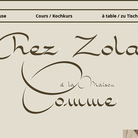
use
Cours / Kochkurs
à table / zu Tisch