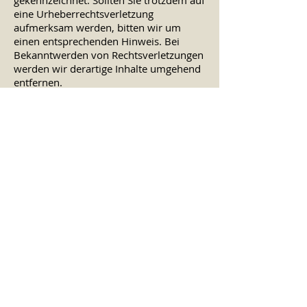
gekennzeichnet. Sollten Sie trotzdem auf
eine Urheberrechtsverletzung
aufmerksam werden, bitten wir um
einen entsprechenden Hinweis. Bei
Bekanntwerden von Rechtsverletzungen
werden wir derartige Inhalte umgehend
entfernen.
Quellen: eRecht24
Datenschutz
Die Nutzung unserer Webseite ist in der
Regel ohne Angabe personenbezogener
Daten möglich. Soweit auf unseren
Seiten personenbezogene Daten
(beispielsweise Name, Anschrift oder
eMail-Adressen) erhoben werden,
erfolgt dies, soweit möglich, stets auf
freiwilliger Basis. Diese Daten werden
ohne Ihre ausdrückliche Zustimmung
nicht an Dritte weitergegeben. Wir
weisen darauf hin, dass die
Datenübertragung im Internet (z.B. bei